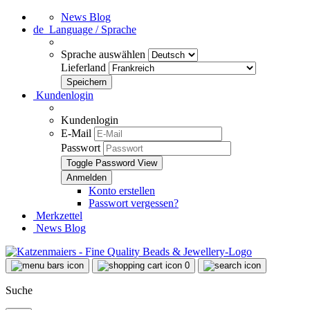
News Blog
de
Language / Sprache
Sprache auswählen
Lieferland
Kundenlogin
Kundenlogin
E-Mail
Passwort
Toggle Password View
Konto erstellen
Passwort vergessen?
Merkzettel
News Blog
0
Suche