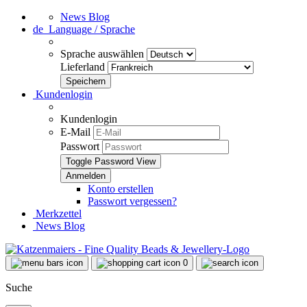
News Blog
de
Language / Sprache
Sprache auswählen
Lieferland
Kundenlogin
Kundenlogin
E-Mail
Passwort
Toggle Password View
Konto erstellen
Passwort vergessen?
Merkzettel
News Blog
0
Suche