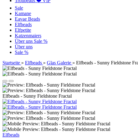
Trollbeads ❤️ VIP
Sale
Kamane
Eavae Beads
Elfbeads
Elfpetite
Katzenmaiers
Über uns
Sale %
Über uns
Sale %
Startseite
»
Elfbeads
»
Glas Galerie
»
Elfbeads - Sunny Fieldstone Fra
Elfbeads - Sunny Fieldstone Fractal
Elfbeads