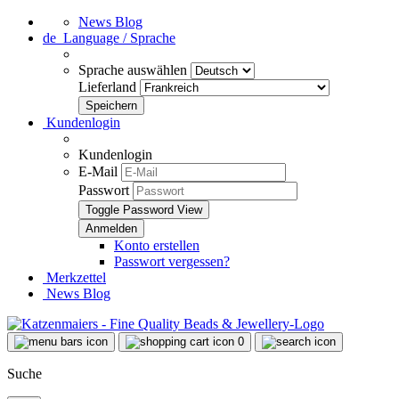
News Blog
de
Language / Sprache
Sprache auswählen
Lieferland
Kundenlogin
Kundenlogin
E-Mail
Passwort
Toggle Password View
Konto erstellen
Passwort vergessen?
Merkzettel
News Blog
0
Suche