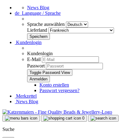
News Blog
de
Language / Sprache
Sprache auswählen
Lieferland
Kundenlogin
Kundenlogin
E-Mail
Passwort
Toggle Password View
Konto erstellen
Passwort vergessen?
Merkzettel
News Blog
0
Suche