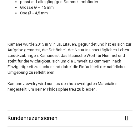
passt auf alle gängigen Sammelarmbänder
Grösse Ø ~ 15 mm
Öse Ø ~4,5 mm
Kamane wurde 2015 in Vilnius, Litauen, gegründet und hat es sich zur
Aufgabe gemacht, die Schönheit der Natur in unser tägliches Leben
zurückzubringen. Kamane ist das litauische Wort für Hummel und
steht für die Wichtigkeit, sich um die Umwelt zu kümmern, nach
Einzigartigkeit zu suchen und dabei die Einfachheit der natürlichen
Umgebung zu reflektieren.
Kamane Jewelry wird nur aus den hochwertigsten Materialien
hergestellt, um seiner Philosophie treu zu bleiben.
Kundenrezensionen