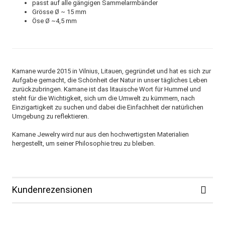
passt auf alle gängigen Sammelarmbänder
Grösse Ø ~ 15 mm
Öse Ø ~4,5 mm
Kamane wurde 2015 in Vilnius, Litauen, gegründet und hat es sich zur
Aufgabe gemacht, die Schönheit der Natur in unser tägliches Leben
zurückzubringen. Kamane ist das litauische Wort für Hummel und
steht für die Wichtigkeit, sich um die Umwelt zu kümmern, nach
Einzigartigkeit zu suchen und dabei die Einfachheit der natürlichen
Umgebung zu reflektieren.
Kamane Jewelry wird nur aus den hochwertigsten Materialien
hergestellt, um seiner Philosophie treu zu bleiben.
Kundenrezensionen