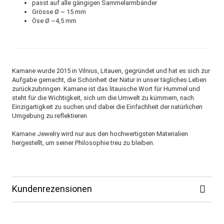
passt auf alle gängigen Sammelarmbänder
Grösse Ø ~ 15 mm
Öse Ø ~4,5 mm
Kamane wurde 2015 in Vilnius, Litauen, gegründet und hat es sich zur
Aufgabe gemacht, die Schönheit der Natur in unser tägliches Leben
zurückzubringen. Kamane ist das litauische Wort für Hummel und
steht für die Wichtigkeit, sich um die Umwelt zu kümmern, nach
Einzigartigkeit zu suchen und dabei die Einfachheit der natürlichen
Umgebung zu reflektieren.
Kamane Jewelry wird nur aus den hochwertigsten Materialien
hergestellt, um seiner Philosophie treu zu bleiben.
Kundenrezensionen