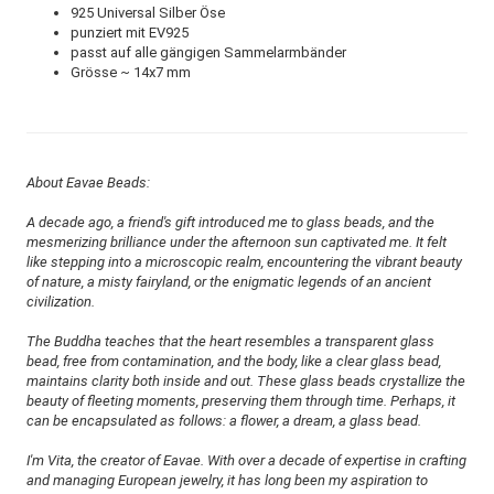
925 Universal Silber Öse
punziert mit EV925
passt auf alle gängigen Sammelarmbänder
Grösse ~ 14x7 mm
About Eavae Beads:
A decade ago, a friend's gift introduced me to glass beads, and the
mesmerizing brilliance under the afternoon sun captivated me. It felt
like stepping into a microscopic realm, encountering the vibrant beauty
of nature, a misty fairyland, or the enigmatic legends of an ancient
civilization.
The Buddha teaches that the heart resembles a transparent glass
bead, free from contamination, and the body, like a clear glass bead,
maintains clarity both inside and out. These glass beads crystallize the
beauty of fleeting moments, preserving them through time. Perhaps, it
can be encapsulated as follows: a flower, a dream, a glass bead.
I'm Vita, the creator of Eavae. With over a decade of expertise in crafting
and managing European jewelry, it has long been my aspiration to