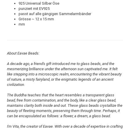
925 Universal Silber Öse
punziert mit EV925
passt auf alle gängigen Sammelarmbänder
Grösse ~ 12 x 15 mm
mm
About Eavae Beads:
A decade ago, a friend's gift introduced me to glass beads, and the
mesmerizing brilliance under the afternoon sun captivated me. It felt
like stepping into a microscopic realm, encountering the vibrant beauty
of nature, a misty fairyland, or the enigmatic legends of an ancient
civilization.
The Buddha teaches that the heart resembles a transparent glass
bead, free from contamination, and the body, like a clear glass bead,
maintains clarity both inside and out. These glass beads crystallize the
beauty of fleeting moments, preserving them through time. Perhaps, it
can be encapsulated as follows: a flower, a dream, a glass bead.
I'm Vita, the creator of Eavae. With over a decade of expertise in crafting