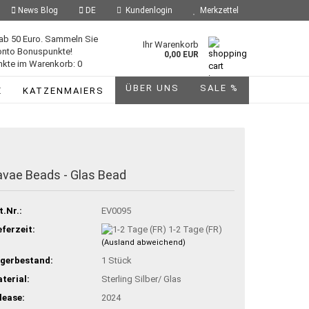
News Blog
DE
Kundenlogin
Merkzettel
ab 50 Euro. Sammeln Sie
Ihr Warenkorb
onto Bonuspunkte!
0,00 EUR
kte im Warenkorb: 0
ÜBER UNS
SALE %
E
KATZENMAIERS
avae Beads - Glas Bead
t.Nr.:
EV0095
eferzeit:
1-2 Tage (FR)
(Ausland abweichend)
gerbestand:
1
Stück
terial:
Sterling Silber/ Glas
lease:
2024