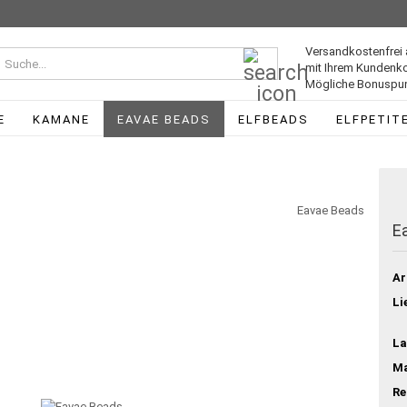
Versandkostenfrei 
Suche...
mit Ihrem Kundenk
Mögliche Bonuspun
E
KAMANE
EAVAE BEADS
ELFBEADS
ELFPETIT
Eavae Beads
E
Ar
Li
La
Ma
Re