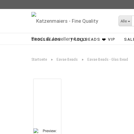
Alle
TROLLBEADS
TROLLBEADS ❤️ VIP
SAL
»
»
Startseite
Eavae Beads
Eavae Beads - Glas Bead