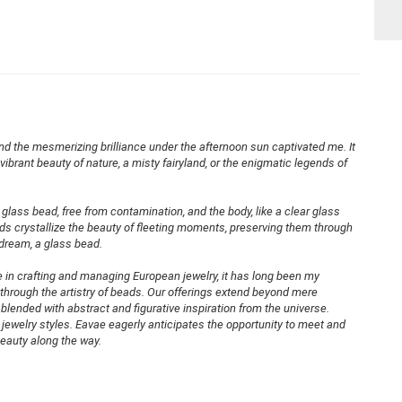
and the mesmerizing brilliance under the afternoon sun captivated me. It
vibrant beauty of nature, a misty fairyland, or the enigmatic legends of
lass bead, free from contamination, and the body, like a clear glass
ds crystallize the beauty of fleeting moments, preserving them through
 dream, a glass bead.
se in crafting and managing European jewelry, it has long been my
e through the artistry of beads. Our offerings extend beyond mere
ended with abstract and figurative inspiration from the universe.
jewelry styles. Eavae eagerly anticipates the opportunity to meet and
eauty along the way.