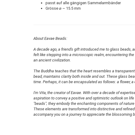
passt auf alle gängigen Sammelarmbänder
Grösse
⌀
~ 15.5 mm
About Eavae Beads:
A decade ago, a friend's gift introduced me to glass beads, 
felt like stepping into a microscopic realm, encountering the 
an ancient civilization.
The Buddha teaches that the heart resembles a transparent g
bead, maintains clarity both inside and out. These glass bea
time. Perhaps, it can be encapsulated as follows: a flower, a
I'm Vita, the creator of Eavae. With over a decade of experti
aspiration to convey a positive and optimistic outlook on lif
"beads"; they embody the enchanting components of nature bl
These elements are transformed into distinctive and refined 
accompany you on a journey to appreciate the blossoming b