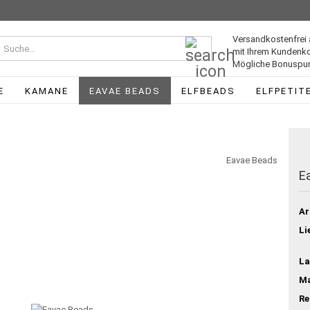
Versandkostenfrei 
Suche...
mit Ihrem Kundenk
Mögliche Bonuspun
E
KAMANE
EAVAE BEADS
ELFBEADS
ELFPETIT
Eavae Beads
E
Ar
Li
La
Ma
Re