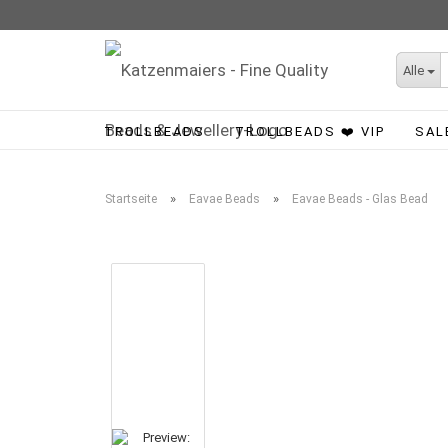
Alle
TROLLBEADS
TROLLBEADS ❤️ VIP
SAL
»
»
Startseite
Eavae Beads
Eavae Beads - Glas Bead