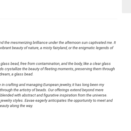
and the mesmerizing brilliance under the afternoon sun captivated me. It
vibrant beauty of nature, a misty fairyland, or the enigmatic legends of
lass bead, free from contamination, and the body, like a clear glass
ds crystallize the beauty of fleeting moments, preserving them through
 dream, a glass bead.
se in crafting and managing European jewelry, it has long been my
e through the artistry of beads. Our offerings extend beyond mere
ended with abstract and figurative inspiration from the universe.
jewelry styles. Eavae eagerly anticipates the opportunity to meet and
eauty along the way.