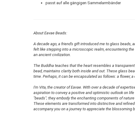
passt auf alle gängigen Sammelarmbänder
About Eavae Beads:
A decade ago, a friend's gift introduced me to glass beads, 
felt like stepping into a microscopic realm, encountering the 
an ancient civilization.
The Buddha teaches that the heart resembles a transparent g
bead, maintains clarity both inside and out. These glass bea
time. Perhaps, it can be encapsulated as follows: a flower, a
I'm Vita, the creator of Eavae. With over a decade of experti
aspiration to convey a positive and optimistic outlook on lif
"beads"; they embody the enchanting components of nature bl
These elements are transformed into distinctive and refined 
accompany you on a journey to appreciate the blossoming b