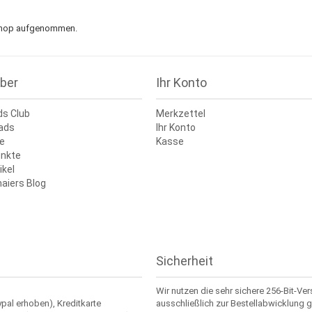
n Shop aufgenommen.
ber
Ihr Konto
ds Club
Merkzettel
ads
Ihr Konto
e
Kasse
nkte
ikel
aiers Blog
Sicherheit
Wir nutzen die sehr sichere 256-Bit-Ve
ypal erhoben), Kreditkarte
ausschließlich zur Bestellabwicklung g