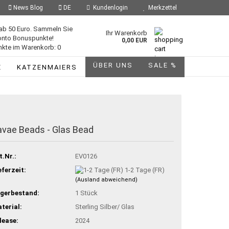
News Blog
DE
Kundenlogin
Merkzettel
ab 50 Euro. Sammeln Sie
Ihr Warenkorb
onto Bonuspunkte!
0,00 EUR
kte im Warenkorb: 0
ÜBER UNS
SALE %
E
KATZENMAIERS
avae Beads - Glas Bead
t.Nr.:
EV0126
eferzeit:
1-2 Tage (FR)
(Ausland abweichend)
gerbestand:
1
Stück
terial:
Sterling Silber/ Glas
lease:
2024