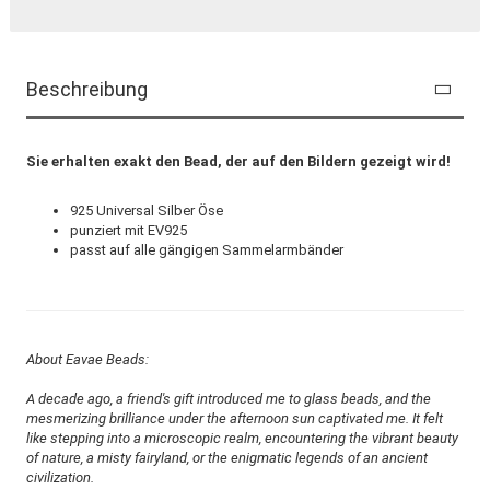
Beschreibung
Sie erhalten exakt den Bead, der auf den Bildern gezeigt wird!
925 Universal Silber Öse
punziert mit EV925
passt auf alle gängigen Sammelarmbänder
About Eavae Beads:
A decade ago, a friend's gift introduced me to glass beads, and the
mesmerizing brilliance under the afternoon sun captivated me. It felt
like stepping into a microscopic realm, encountering the vibrant beauty
of nature, a misty fairyland, or the enigmatic legends of an ancient
civilization.