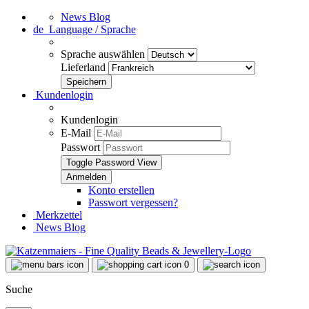
News Blog
de
Language / Sprache
Sprache auswählen
Lieferland
Kundenlogin
Kundenlogin
E-Mail
Passwort
Toggle Password View
Konto erstellen
Passwort vergessen?
Merkzettel
News Blog
0
Suche