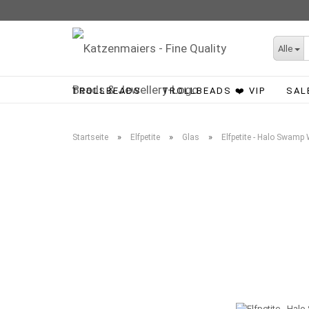
Alle
TROLLBEADS
TROLLBEADS ❤️ VIP
SAL
»
»
»
Startseite
Elfpetite
Glas
Elfpetite - Halo Swamp