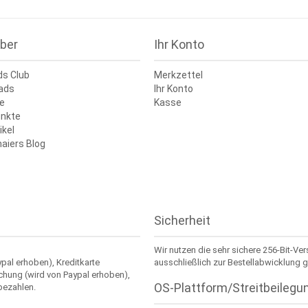
ber
Ihr Konto
ds Club
Merkzettel
ads
Ihr Konto
e
Kasse
nkte
ikel
aiers Blog
Sicherheit
Wir nutzen die sehr sichere 256-Bit-Ve
ypal erhoben), Kreditkarte
ausschließlich zur Bestellabwicklung g
chung (wird von Paypal erhoben),
OS-Plattform/Streitbeilegu
bezahlen.