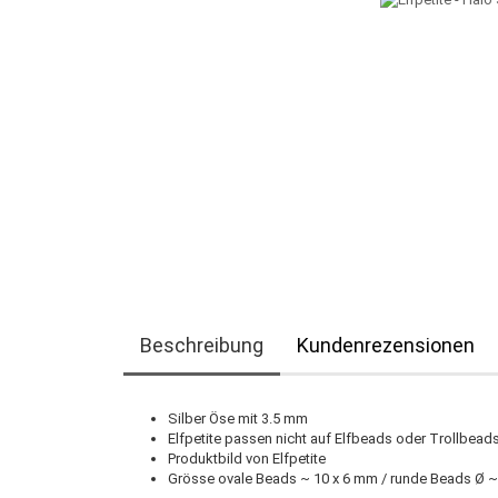
Beschreibung
Kundenrezensionen
Silber Öse mit 3.5 mm
Elfpetite passen nicht auf Elfbeads oder Trollbea
Produktbild von Elfpetite
Grösse ovale Beads ~ 10 x 6 mm / runde Beads
Ø
~