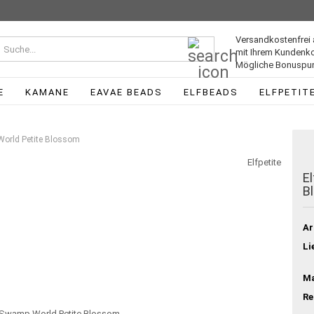
Versandkostenfrei 
Suche...
mit Ihrem Kundenk
Mögliche Bonuspun
E
KAMANE
EAVAE BEADS
ELFBEADS
ELFPETIT
 World Petite Blossom
Elfpetite
E
B
Ar
Li
Ma
Re