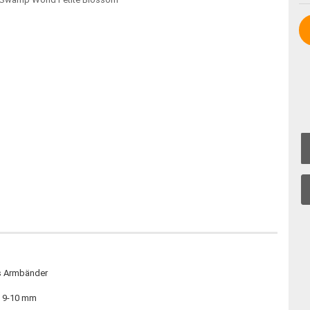
ds Armbänder
 9-10 mm