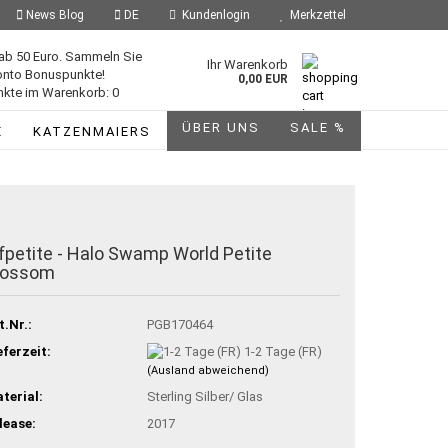
News Blog
DE
Kundenlogin
Merkzettel
ab 50 Euro. Sammeln Sie
Ihr Warenkorb
onto Bonuspunkte!
0,00 EUR
kte im Warenkorb: 0
ÜBER UNS
SALE %
E
KATZENMAIERS
lfpetite - Halo Swamp World Petite
lossom
t.Nr.:
PGB170464
eferzeit:
1-2 Tage (FR)
(Ausland abweichend)
terial:
Sterling Silber/ Glas
lease:
2017