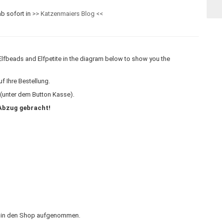
ab sofort in
>> Katzenmaiers Blog <<
f Elfbeads and Elfpetite in the diagram below to show you the
f Ihre Bestellung.
(unter dem Button Kasse).
 Abzug gebracht!
17 in den Shop aufgenommen.