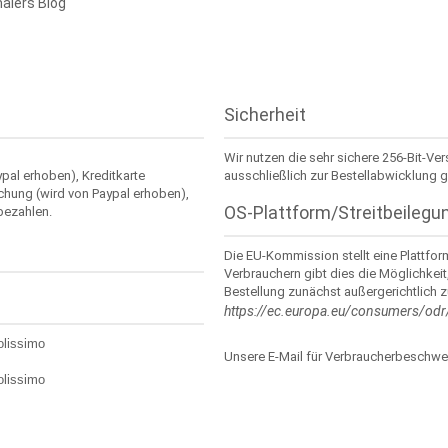
aiers Blog
Sicherheit
Wir nutzen die sehr sichere 256-Bit-Ve
ypal erhoben), Kreditkarte
ausschließlich zur Bestellabwicklung g
chung (wird von Paypal erhoben),
OS-Plattform/Streitbeilegu
bezahlen.
Die EU-Kommission stellt eine Plattform
Verbrauchern gibt dies die Möglichkeit
Bestellung zunächst außergerichtlich zu
https://ec.europa.eu/consumers/odr
olissimo
Unsere E-Mail für Verbraucherbeschwe
olissimo