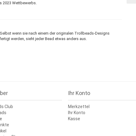
es 2023 Wettbewerbs.
. Selbst wenn sie nach einem der originalen Trollbeads-Designs
efertigt werden, sieht jeder Bead etwas anders aus.
ber
Ihr Konto
ds Club
Merkzettel
ads
Ihr Konto
e
Kasse
nkte
ikel