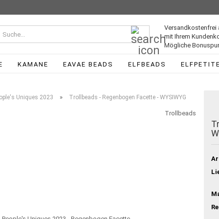
Versandkostenfrei 
Suche...
mit Ihrem Kundenk
Mögliche Bonuspun
E
KAMANE
EAVAE BEADS
ELFBEADS
ELFPETIT
»
ople's Uniques 2023
Trollbeads - Regenbogen Facette - WYSIWYG
Trollbeads
T
W
Ar
Li
Ma
Re