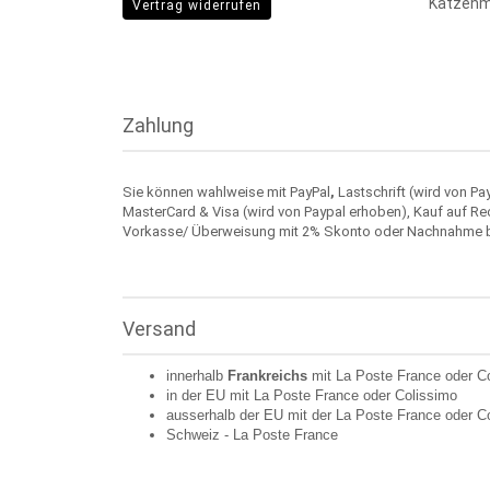
Katzenm
Vertrag widerrufen
Zahlung
Sie können wahlweise mit PayPal
,
Lastschrift (wird von Pa
MasterCard & Visa (wird von Paypal erhoben), Kauf auf Re
Vorkasse/ Überweisung mit 2% Skonto oder Nachnahme 
Versand
innerhalb
Frankreichs
mit La Poste France oder
C
in der EU mit La Poste France oder
Colissimo
ausserhalb der EU mit der La Poste France oder
C
Schweiz -
La Poste France