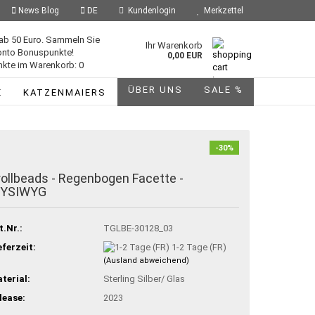
News Blog
DE
Kundenlogin
Merkzettel
ab 50 Euro. Sammeln Sie
Ihr Warenkorb
onto Bonuspunkte!
0,00 EUR
kte im Warenkorb: 0
ÜBER UNS
SALE %
E
KATZENMAIERS
-30%
rollbeads - Regenbogen Facette -
YSIWYG
t.Nr.:
TGLBE-30128_03
eferzeit:
1-2 Tage (FR)
(Ausland abweichend)
terial:
Sterling Silber/ Glas
lease:
2023