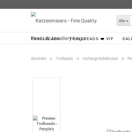
Alle
TROLLBEADS
TROLLBEADS ❤️ VIP
SAL
»
»
»
Startseite
Trollbeads
Vorherige Kollektionen
Pe