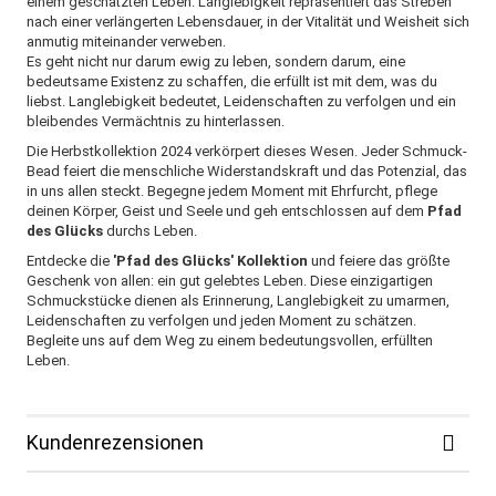
einem geschätzten Leben. Langlebigkeit repräsentiert das Streben
nach einer verlängerten Lebensdauer, in der Vitalität und Weisheit sich
anmutig miteinander verweben.
Es geht nicht nur darum ewig zu leben, sondern darum, eine
bedeutsame Existenz zu schaffen, die erfüllt ist mit dem, was du
liebst. Langlebigkeit bedeutet, Leidenschaften zu verfolgen und ein
bleibendes Vermächtnis zu hinterlassen.
Die Herbstkollektion 2024 verkörpert dieses Wesen. Jeder Schmuck-
Bead feiert die menschliche Widerstandskraft und das Potenzial, das
in uns allen steckt. Begegne jedem Moment mit Ehrfurcht, pflege
deinen Körper, Geist und Seele und geh entschlossen auf dem
Pfad
des Glücks
durchs Leben.
Entdecke die
'Pfad des Glücks' Kollektion
und feiere das größte
Geschenk von allen: ein gut gelebtes Leben. Diese einzigartigen
Schmuckstücke dienen als Erinnerung, Langlebigkeit zu umarmen,
Leidenschaften zu verfolgen und jeden Moment zu schätzen.
Begleite uns auf dem Weg zu einem bedeutungsvollen, erfüllten
Leben.
Kundenrezensionen