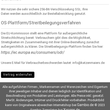
Wir nutzen die sehr sichere 256-Bit-Verschlüsselung SSL. Ihre
Daten werden ausschließlich zur Bestellabwicklung genutzt.
OS-Plattform/Streitbeilegungsverfahren
Die EU-Kommission stellt eine Plattform für außergerichtliche
Streitschlichtung bereit. Verbrauchern gibt dies die Möglichkeit,
Streitigkeiten im Zusammenhang mit ihrer Online-Bestellung zunächst
außergerichtlich zu klären. Die Streitbeilegungs-Plattform finden Sie hier:
https://ec.europa.eu/consumers/odr/
Unsere E-Mail für Verbraucherbeschwerden lautet: info@katzenmaiers.de
Vertrag widerrufen
Alle aufgeführten Firmen-, Markennamen und Warenzeichen sind Eigentum
ihrer jeweiligen Inhaber und dienen lediglich zur Identifikation und
Beschreibung von Produkten und Leistungen. Alle Preise inkl. gesetzl.
MwSt. Änderungen, Irrtümer und Druckfehler vorbehalten. Produktbild
Gambio.de
kann von Originalware abweichen Internetshop bei
© 2023
Xycons.de
Gambio Templates bei