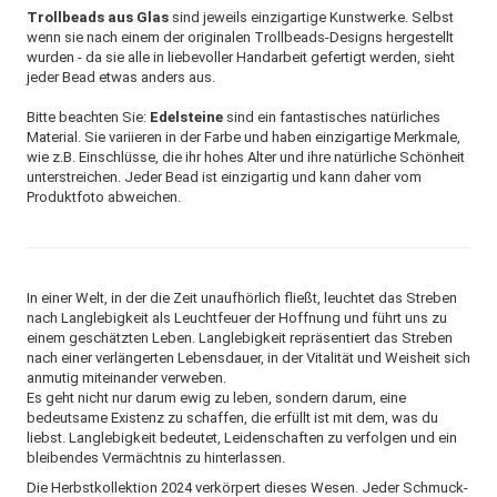
Trollbeads aus Glas
sind jeweils einzigartige Kunstwerke. Selbst
wenn sie nach einem der originalen Trollbeads-Designs hergestellt
wurden - da sie alle in liebevoller Handarbeit gefertigt werden, sieht
jeder Bead etwas anders aus.
Bitte beachten Sie:
Edelsteine
sind ein fantastisches natürliches
Material. Sie variieren in der Farbe und haben einzigartige Merkmale,
wie z.B. Einschlüsse, die ihr hohes Alter und ihre natürliche Schönheit
unterstreichen. Jeder Bead ist einzigartig und kann daher vom
Produktfoto abweichen.
In einer Welt, in der die Zeit unaufhörlich fließt, leuchtet das Streben
nach Langlebigkeit als Leuchtfeuer der Hoffnung und führt uns zu
einem geschätzten Leben. Langlebigkeit repräsentiert das Streben
nach einer verlängerten Lebensdauer, in der Vitalität und Weisheit sich
anmutig miteinander verweben.
Es geht nicht nur darum ewig zu leben, sondern darum, eine
bedeutsame Existenz zu schaffen, die erfüllt ist mit dem, was du
liebst. Langlebigkeit bedeutet, Leidenschaften zu verfolgen und ein
bleibendes Vermächtnis zu hinterlassen.
Die Herbstkollektion 2024 verkörpert dieses Wesen. Jeder Schmuck-