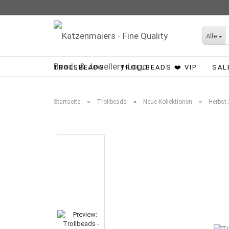
Alle
TROLLBEADS
TROLLBEADS ❤️ VIP
SAL
»
»
»
Startseite
Trollbeads
Neue Kollektionen
Herbst