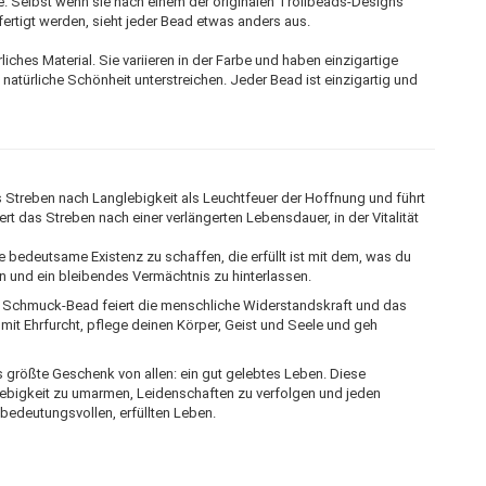
e. Selbst wenn sie nach einem der originalen Trollbeads-Designs
efertigt werden, sieht jeder Bead etwas anders aus.
liches Material. Sie variieren in der Farbe und haben einzigartige
e natürliche Schönheit unterstreichen. Jeder Bead ist einzigartig und
 das Streben nach Langlebigkeit als Leuchtfeuer der Hoffnung und führt
t das Streben nach einer verlängerten Lebensdauer, in der Vitalität
e bedeutsame Existenz zu schaffen, die erfüllt ist mit dem, was du
en und ein bleibendes Vermächtnis zu hinterlassen.
r Schmuck-Bead feiert die menschliche Widerstandskraft und das
mit Ehrfurcht, pflege deinen Körper, Geist und Seele und geh
 größte Geschenk von allen: ein gut gelebtes Leben. Diese
lebigkeit zu umarmen, Leidenschaften zu verfolgen und jeden
edeutungsvollen, erfüllten Leben.