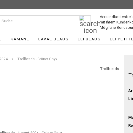
Versandkostenfrei 
Suche...
mit Ihrem Kundenk
Mögliche Bonuspun
E
KAMANE
EAVAE BEADS
ELFBEADS
ELFPETIT
»
 2024
Trollbeads - Grüner Onyx
Trollbeads
T
Ar
Li
Ma
Re