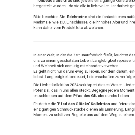
Trollbeads aus Glas
sind jeweils einzigartige Kunstwerk
hergestellt wurden - da sie alle in liebevoller Handarbeit g
Bitte beachten Sie:
Edelsteine
sind ein fantastisches natür
Merkmale, wie z.B. Einschlüsse, die ihr hohes Alter und ihr
kann daher vom Produktfoto abweichen.
In einer Welt, in der die Zeit unaufhörlich fließt, leuchtet
uns zu einem geschätzten Leben. Langlebigkeit repräsentier
und Weisheit sich anmutig miteinander verweben.
Es geht nicht nur darum ewig zu leben, sondern darum, ein
liebst. Langlebigkeit bedeutet, Leidenschaften zu verfolg
Die Herbstkollektion 2024 verkörpert dieses Wesen. Jede
Potenzial, das in uns allen steckt. Begegne jedem Moment 
entschlossen auf dem
Pfad des Glücks
durchs Leben.
Entdecke die
'Pfad des Glücks' Kollektion
und feiere das
einzigartigen Schmuckstücke dienen als Erinnerung, Lang
Moment zu schätzen. Begleite uns auf dem Weg zu einem b