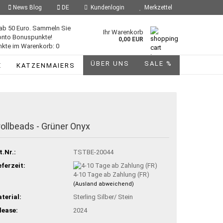
News Blog
DE
Kundenlogin
Merkzettel
ab 50 Euro. Sammeln Sie
Ihr Warenkorb
onto Bonuspunkte!
0,00 EUR
kte im Warenkorb: 0
ÜBER UNS
SALE %
E
KATZENMAIERS
rollbeads - Grüner Onyx
t.Nr.:
TSTBE-20044
eferzeit:
4-10 Tage ab Zahlung (FR)
(Ausland abweichend)
terial:
Sterling Silber/ Stein
lease:
2024