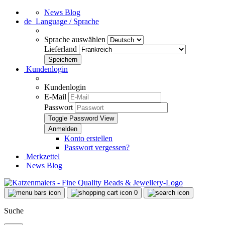
News Blog
de
Language / Sprache
Sprache auswählen
Lieferland
Kundenlogin
Kundenlogin
E-Mail
Passwort
Toggle Password View
Konto erstellen
Passwort vergessen?
Merkzettel
News Blog
0
Suche