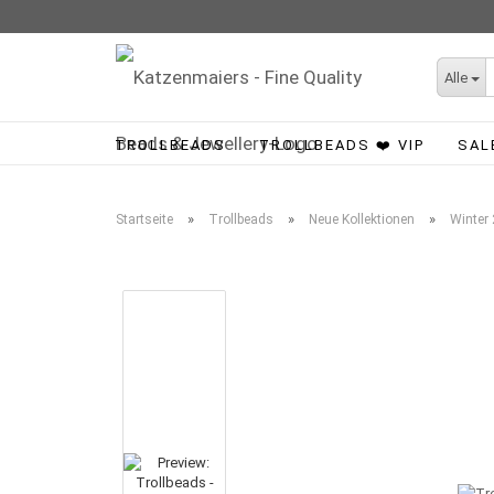
Alle
TROLLBEADS
TROLLBEADS ❤️ VIP
SAL
»
»
»
Startseite
Trollbeads
Neue Kollektionen
Winter