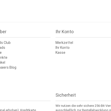
ber
Ihr Konto
ds Club
Merkzettel
ads
Ihr Konto
e
Kasse
nkte
ikel
aiers Blog
Sicherheit
Wir nutzen die sehr sichere 256-Bit-Ve
ypal erhoben), Kreditkarte
ausschließlich zur Bestellabwicklung g