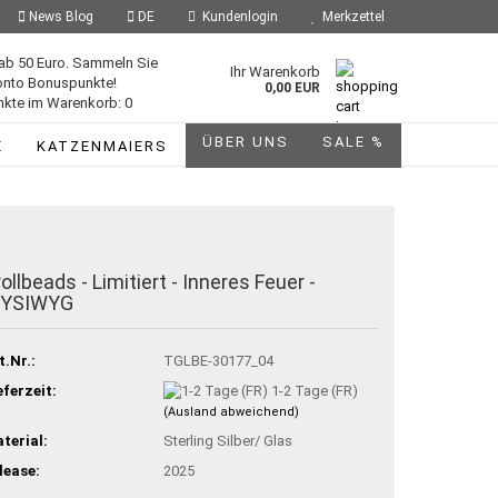
News Blog
DE
Kundenlogin
Merkzettel
ab 50 Euro. Sammeln Sie
Ihr Warenkorb
onto Bonuspunkte!
0,00 EUR
kte im Warenkorb: 0
ÜBER UNS
SALE %
E
KATZENMAIERS
ollbeads - Limitiert - Inneres Feuer -
YSIWYG
t.Nr.:
TGLBE-30177_04
eferzeit:
1-2 Tage (FR)
(Ausland abweichend)
terial:
Sterling Silber/ Glas
lease:
2025