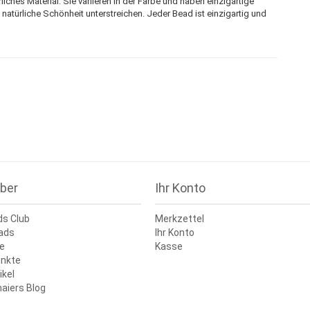
liches Material. Sie variieren in der Farbe und haben einzigartige
e natürliche Schönheit unterstreichen. Jeder Bead ist einzigartig und
ber
Ihr Konto
ds Club
Merkzettel
ads
Ihr Konto
e
Kasse
nkte
ikel
aiers Blog