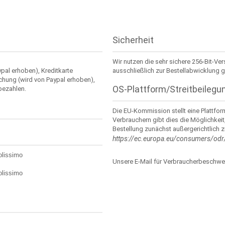
Sicherheit
Wir nutzen die sehr sichere 256-Bit-Ve
ypal erhoben), Kreditkarte
ausschließlich zur Bestellabwicklung g
chung (wird von Paypal erhoben),
OS-Plattform/Streitbeilegu
bezahlen.
Die EU-Kommission stellt eine Plattform
Verbrauchern gibt dies die Möglichkeit
Bestellung zunächst außergerichtlich zu
https://ec.europa.eu/consumers/odr
olissimo
Unsere E-Mail für Verbraucherbeschwe
olissimo