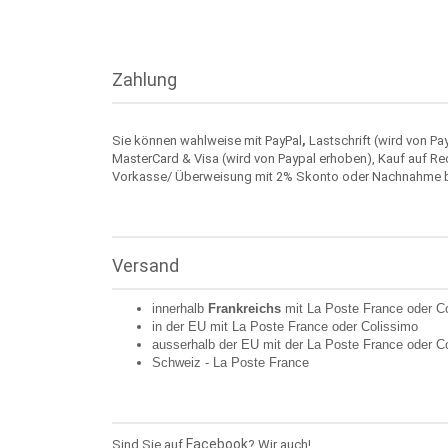
Zahlung
Sie können wahlweise mit PayPal
,
Lastschrift (wird von Pa
MasterCard & Visa (wird von Paypal erhoben), Kauf auf Re
Vorkasse/ Überweisung mit 2% Skonto oder Nachnahme 
Versand
innerhalb
Frankreichs
mit La Poste France oder
C
in der EU mit La Poste France oder
Colissimo
ausserhalb der EU mit der La Poste France oder
C
Schweiz -
La Poste France
Facebook
Sind Sie auf
? Wir auch!