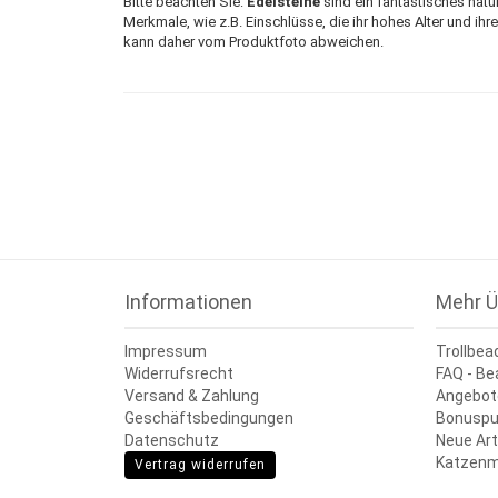
Bitte beachten Sie:
Edelsteine
sind ein fantastisches natür
Merkmale, wie z.B. Einschlüsse, die ihr hohes Alter und ihr
kann daher vom Produktfoto abweichen.
Informationen
Mehr Ü
Impressum
Trollbea
Widerrufsrecht
FAQ - Be
Versand & Zahlung
Angebot
Geschäftsbedingungen
Bonuspu
Datenschutz
Neue Art
Katzenm
Vertrag widerrufen