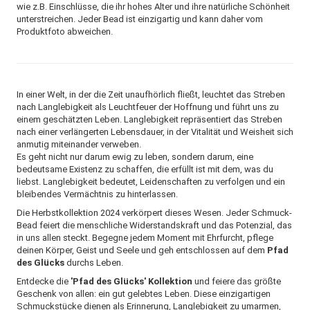
wie z.B. Einschlüsse, die ihr hohes Alter und ihre natürliche Schönheit
unterstreichen. Jeder Bead ist einzigartig und kann daher vom
Produktfoto abweichen.
In einer Welt, in der die Zeit unaufhörlich fließt, leuchtet das Streben
nach Langlebigkeit als Leuchtfeuer der Hoffnung und führt uns zu
einem geschätzten Leben. Langlebigkeit repräsentiert das Streben
nach einer verlängerten Lebensdauer, in der Vitalität und Weisheit sich
anmutig miteinander verweben.
Es geht nicht nur darum ewig zu leben, sondern darum, eine
bedeutsame Existenz zu schaffen, die erfüllt ist mit dem, was du
liebst. Langlebigkeit bedeutet, Leidenschaften zu verfolgen und ein
bleibendes Vermächtnis zu hinterlassen.
Die Herbstkollektion 2024 verkörpert dieses Wesen. Jeder Schmuck-
Bead feiert die menschliche Widerstandskraft und das Potenzial, das
in uns allen steckt. Begegne jedem Moment mit Ehrfurcht, pflege
deinen Körper, Geist und Seele und geh entschlossen auf dem
Pfad
des Glücks
durchs Leben.
Entdecke die
'Pfad des Glücks' Kollektion
und feiere das größte
Geschenk von allen: ein gut gelebtes Leben. Diese einzigartigen
Schmuckstücke dienen als Erinnerung, Langlebigkeit zu umarmen,