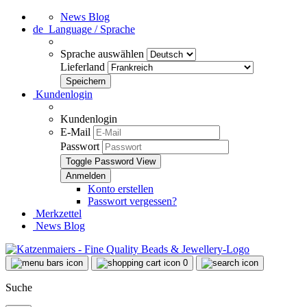
News Blog
de
Language / Sprache
Sprache auswählen
Lieferland
Kundenlogin
Kundenlogin
E-Mail
Passwort
Toggle Password View
Konto erstellen
Passwort vergessen?
Merkzettel
News Blog
0
Suche