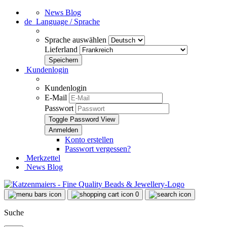
News Blog
de
Language / Sprache
Sprache auswählen
Lieferland
Kundenlogin
Kundenlogin
E-Mail
Passwort
Toggle Password View
Konto erstellen
Passwort vergessen?
Merkzettel
News Blog
0
Suche