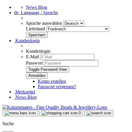
News Blog
de
Language / Sprache
Sprache auswählen
Lieferland
Kundenlogin
Kundenlogin
E-Mail
Passwort
Toggle Password View
Konto erstellen
Passwort vergessen?
Merkzettel
News Blog
0
Suche