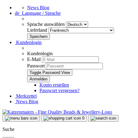
News Blog
de
Language / Sprache
Sprache auswählen
Lieferland
Kundenlogin
Kundenlogin
E-Mail
Passwort
Toggle Password View
Konto erstellen
Passwort vergessen?
Merkzettel
News Blog
0
Suche