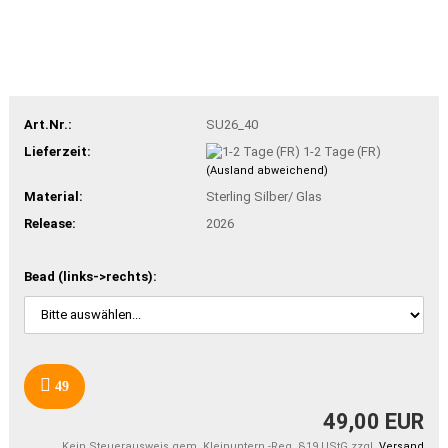
Art.Nr.:
SU26_40
Lieferzeit:
1-2 Tage (FR)
(Ausland abweichend)
Material:
Sterling Silber/ Glas
Release:
2026
Bead (links->rechts):
49
49,00 EUR
Kein Steuerausweis gem. Kleinuntern.-Reg. §19 UStG zzgl.
Versand