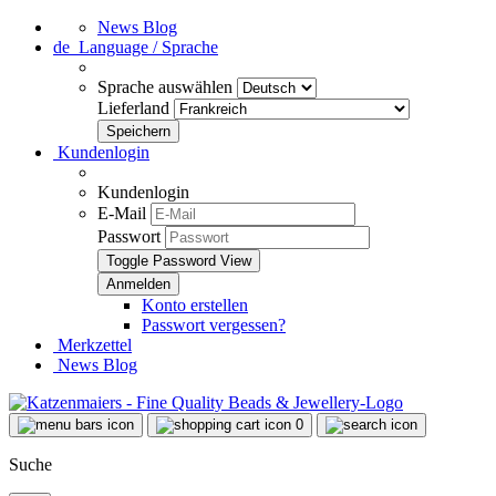
News Blog
de
Language / Sprache
Sprache auswählen
Lieferland
Kundenlogin
Kundenlogin
E-Mail
Passwort
Toggle Password View
Konto erstellen
Passwort vergessen?
Merkzettel
News Blog
0
Suche