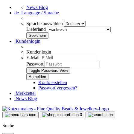
News Blog
de
Language / Sprache
Sprache auswählen
Lieferland
Kundenlogin
Kundenlogin
E-Mail
Passwort
Toggle Password View
Konto erstellen
Passwort vergessen?
Merkzettel
News Blog
0
Suche