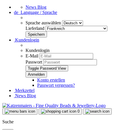
News Blog
de
Language / Sprache
Sprache auswählen
Lieferland
Kundenlogin
Kundenlogin
E-Mail
Passwort
Toggle Password View
Konto erstellen
Passwort vergessen?
Merkzettel
News Blog
0
Suche